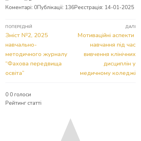
Коментарі: 0
Публікації: 136
Реєстрація: 14-01-2025
Навігація
ПОПЕРЕДНІЙ
ДАЛІ
записів
Попередній
Наступний
Зміст №2, 2025
Мотиваційні аспекти
запис:
запис:
навчально-
навчання під час
методичного журналу
вивчення клінічних
“Фахова передвища
дисциплін у
освіта”
медичному коледжі
0
0
голоси
Рейтинг статті