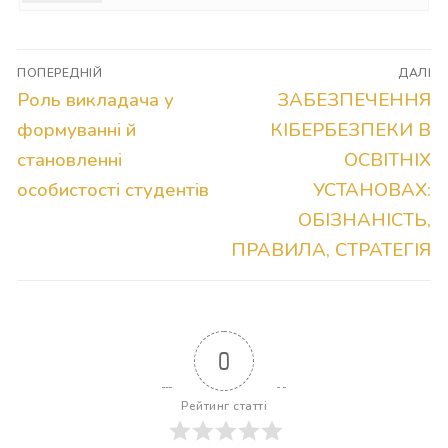
Навігація
ПОПЕРЕДНІЙ
ДАЛІ
записів
Попередній
Наступний
Роль викладача у
ЗАБЕЗПЕЧЕННЯ
запис:
запис:
формуванні й
КІБЕРБЕЗПЕКИ В
становленні
ОСВІТНІХ
особистості студентів
УСТАНОВАХ:
ОБІЗНАНІСТЬ,
ПРАВИЛА, СТРАТЕГІЯ
0
Рейтинг статті