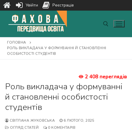
Увійти
Реєстрація
Перейти
до
вмісту
ГОЛОВНА
Пошук:
РОЛЬ ВИКЛАДАЧА У ФОРМУВАННІ Й СТАНОВЛЕННІ
ОСОБИСТОСТІ СТУДЕНТІВ
2 408 переглядів
Роль викладача у формуванні
й становленні особистості
студентів
СВІТЛАНА ЖУКОВСЬКА
6 ЛЮТОГО, 2025
ОГЛЯД СТАТЕЙ
0 КОМЕНТАРІВ