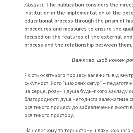
Abstract.
The publication considers the direc
institution in the implementation of the ext
educational process through the prism of hi
procedures and measures to ensure the quali
focused on the features of the external and
process and the relationship between them.
Важливо, щоб кожен роби
Якість освітнього процесу залежить від внут
сукупності його “шахових фігур” – педагогіч
це серце, розум і душа будь-якого закладу ос
благородності душі методиста залежатиме спі
освітнього процесу до забезпечення якості в
освітнього простору.
На нелегкому та тернистому шляху кожного м