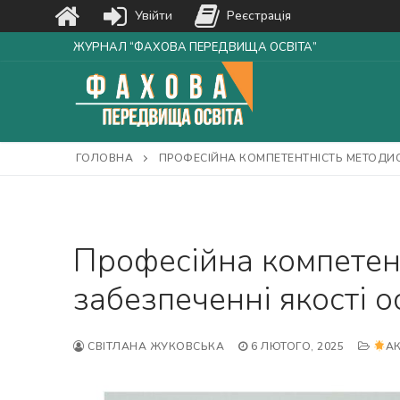
Увійти
Реєстрація
Перейти
ЖУРНАЛ “ФАХОВА ПЕРЕДВИЩА ОСВІТА”
до
вмісту
ГОЛОВНА
ПРОФЕСІЙНА КОМПЕТЕНТНІСТЬ МЕТОДИСТ
Професійна компетентн
забезпеченні якості о
СВІТЛАНА ЖУКОВСЬКА
6 ЛЮТОГО, 2025
АК