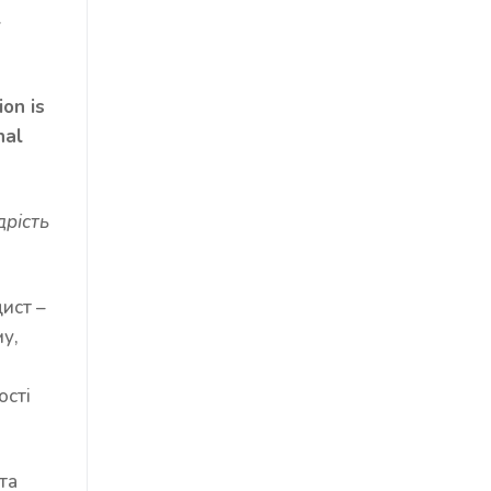
l
on is
nal
рість
ист –
му,
ості
та