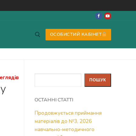
ОСОБИСТИЙ КАБІНЕТ
еглядів
Пошук
ПОШУК
 у
ОСТАННІ СТАТТІ
Продовжується приймання
матеріалів до №3, 2026
навчально-методичного