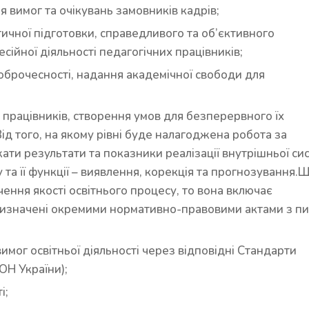
 вимог та очікувань замовників кадрів;
тичної підготовки, справедливого та об’єктивного
сійної діяльності педагогічних працівників;
оброчесності, надання академічної свободи для
х працівників, створення умов для безперервного їх
ід того, на якому рівні буде налагоджена робота за
ти результати та показники реалізації внутрішньої си
 та її функції – виявлення, корекція та прогнозування.
ення якості освітнього процесу, то вона включає
 визначені окремими нормативно-правовими актами з п
мог освітньої діяльності через відповідні Стандарти
ОН України);
і;