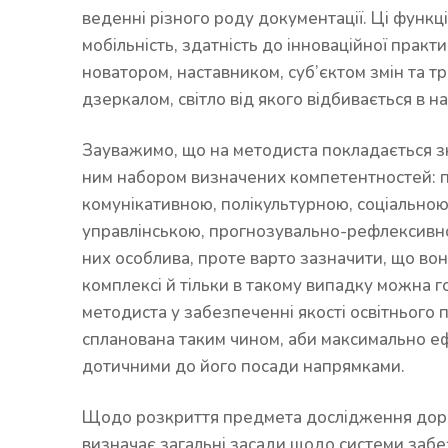
веденні різного роду документації. Ці функц
мобільність, здатність до інноваційної прак
новатором, наставником, суб’єктом змін та т
дзеркалом, світло від якого відбивається в 
Зауважимо, що на методиста покладається зна
ним набором визначених компетентностей: п
комунікативною, полікультурною, соціальною
управлінською, прогнозувально-рефлексивною
них особлива, проте варто зазначити, що во
комплексі й тільки в такому випадку можна 
методиста у забезпеченні якості освітнього 
спланована таким чином, аби максимально еф
дотичними до його посади напрямками.
Щодо розкриття предмета дослідження дореч
визначає загальні засади щодо системи забез