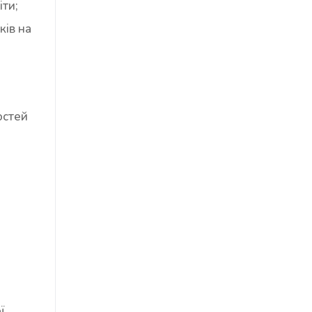
іти;
ків на
остей
ї