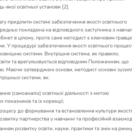
-якої освітньої установи [2].
агу приділити системі забезпечення якості освітнього
редньо покладена на відповідного заступника з навча
бінет в цілому, проте саме методист є ключовим гравце
еми. У процедурі забезпечення якості освітнього процес
 зовнішню системи. Внутрішня система, як правило,
світи та врегульовується відповідним Положенням, що
ю. Маючи затверджені основи, методист основні зусил
трішньої системи, як:
ння (самоаналіз) освітньої діяльності з метою
показників та їх корекції;
 процесу до формування та встановлення культури якості
 розвитку партнерства у навчанні та професійній взаємоді
анням розвитку освіти, науки, практики та змін на ринк