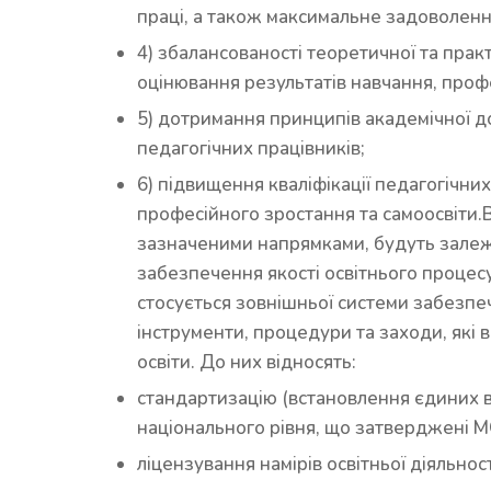
праці, а також максимальне задоволення
4) збалансованості теоретичної та прак
оцінювання результатів навчання, профе
5) дотримання принципів академічної д
педагогічних працівників;
6) підвищення кваліфікації педагогічни
професійного зростання та самоосвіти.В
зазначеними напрямками, будуть залежа
забезпечення якості освітнього процесу
стосується зовнішньої системи забезпеч
інструменти, процедури та заходи, які
освіти. До них відносять:
стандартизацію (встановлення єдиних ви
національного рівня, що затверджені М
ліцензування намірів освітньої діяльност