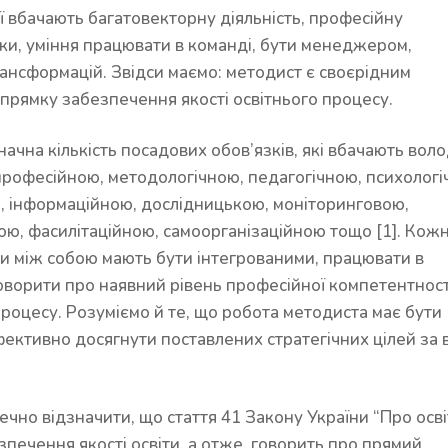
ії вбачають багатовекторну діяльність, професійну
тики, уміння працювати в команді, бути менеджером,
рансформацій. Звідси маємо: методист є своєрідним
напрямку забезпечення якості освітнього процесу.
чна кількість посадових обов’язків, які вбачають воло
рофесійною, методологічною, педагогічною, психологі
, інформаційною, дослідницькою, моніторинговою,
, фасилітаційною, самоорганізаційною тощо [1]. Кожн
ни між собою мають бути інтегрованими, працювати в
говорити про наявний рівень професійної компетентност
процесу. Розуміємо й те, що робота методиста має бути
ективно досягнути поставлених стратегічних цілей за 
но відзначити, що стаття 41 Закону України “Про осві
печення якості освіти, а отже, говорить про прямий