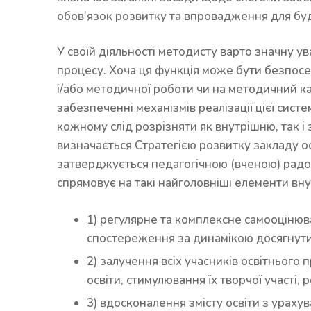
обов’язок розвитку та впровадження для будь
У своїй діяльності методисту варто значну ув
процесу. Хоча ця функція може бути безпосе
і/або методичної роботи чи на методичний ка
забезпеченні механізмів реалізації цієї сист
кожному слід розрізняти як внутрішню, так і
визначається Стратегією розвитку закладу о
затверджується педагогічною (вченою) радо
спрямовує на такі найголовніші елементи вну
1) регулярне та комплексне самооцінюва
спостереження за динамікою досягнутих 
2) залучення всіх учасників освітнього
освіти, стимулювання їх творчої участі,
3) вдосконалення змісту освіти з урахув