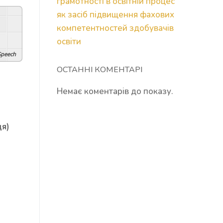
грамотності в освітній процес
як засіб підвищення фахових
компетентностей здобувачів
освіти
peech
ОСТАННІ КОМЕНТАРІ
Немає коментарів до показу.
ця)