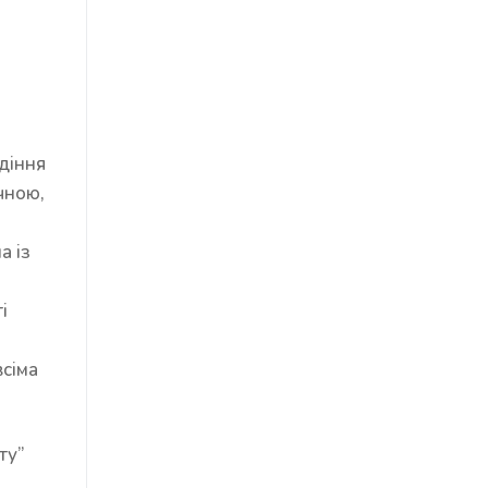
діння
чною,
а із
і
всіма
ту”