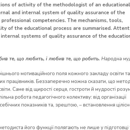
tions of activity of the methodologist of an educationa
ernal and internal system of quality assurance of the
s professional competencies. The mechanisms, tools,
ty of the educational process are summarised. Attenti
 internal systems of quality assurance of the educatio
в те, що любить, і любив те, що робить.
Народна муд
рішнього мотиваційного поля кожного закладу освіти та
них працівників. Беззаперечно можна сказати, що метод
віти. Саме від щирості серця, гостроти й мудрості розу
льна робота педагогічного колективу: від організації
себічних показників та, зрештою, – встановлення цілісн
етодиста його функції полягають не лише у підготовці 