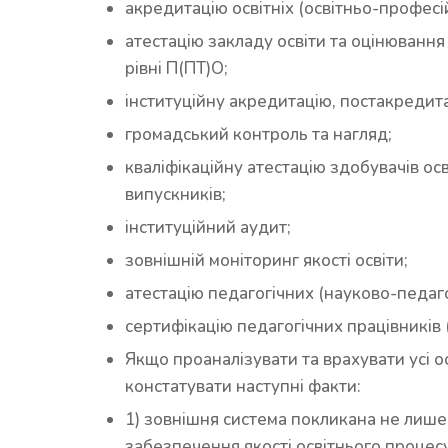
акредитацію освітніх (освітньо-професі
атестацію закладу освіти та оцінювання
рівні П(ПТ)О;
інституційну акредитацію, постакредит
громадський контроль та нагляд;
кваліфікаційну атестацію здобувачів о
випускників;
інституційний аудит;
зовнішній моніторинг якості освіти;
атестацію педагогічних (науково-педаго
сертифікацію педагогічних працівників 
Якщо проаналізувати та врахувати усі
констатувати наступні факти:
1) зовнішня система покликана не лиш
забезпечення якості освітнього процесу