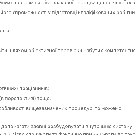
йних) програм на рівні фахової передвищої та вищої осв
 його спроможності у підготовці кваліфікованих робітни
ацію;
світи шляхом об’єктивної перевірки набутих компетентн
гічних) працівників;
(в перспективі) тощо.
 особливості вищезазначених процедур, то можемо
е допомагати ззовні розбудовувати внутрішню систему
, а й дієво спонукати та фактично примушувати до тако