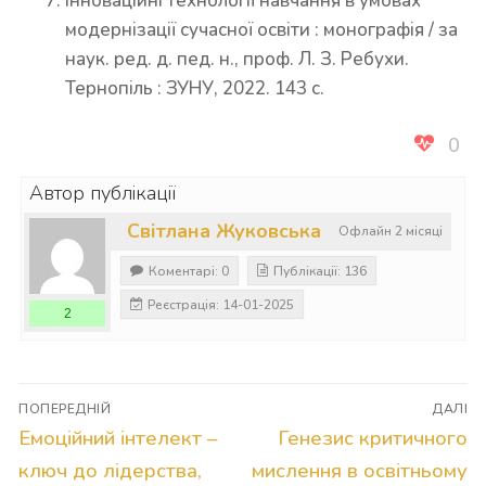
Інноваційні технології навчання в умовах
модернізації сучасної освіти : монографія / за
наук. ред. д. пед. н., проф. Л. З. Ребухи.
Тернопіль : ЗУНУ, 2022. 143 с.
0
Автор публікації
Світлана Жуковська
Офлайн 2 місяці
Коментарі: 0
Публікації: 136
Реєстрація: 14-01-2025
2
Навігація
ПОПЕРЕДНІЙ
ДАЛІ
записів
Попередній
Наступний
Емоційний інтелект –
Генезис критичного
запис:
запис:
ключ до лідерства,
мислення в освітньому