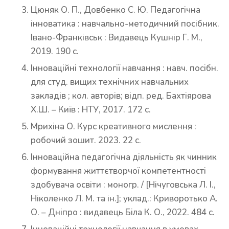
Цюняк О. П., Довбенко С. Ю. Педагогічна
інноватика : навчально-методичний посібник.
Івано-Франківськ : Видавець Кушнір Г. М.,
2019. 190 с.
Інноваційні технології навчання : навч. посібн.
для студ. вищих технічних навчальних
закладів ; кол. авторів; відп. ред. Бахтіярова
Х.Ш. – Київ : НТУ, 2017. 172 с.
Мрихіна О. Курс креативного мислення :
робочий зошит. 2023. 22 с.
Інноваційна педагогічна діяльність як чинник
формування життєтворчої компетентності
здобувача освіти : моногр. / [Нічуговська Л. І.,
Ніколенко Л. М. та ін.]; уклад.: Криворотько А.
О. – Дніпро : видавець Біла К. О., 2022. 484 с.