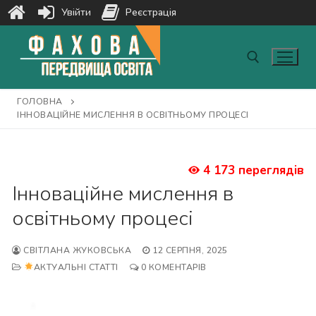
Увійти
Реєстрація
Перейти
до
вмісту
ГОЛОВНА
Пошук:
ІННОВАЦІЙНЕ МИСЛЕННЯ В ОСВІТНЬОМУ ПРОЦЕСІ
4 173 переглядів
Інноваційне мислення в
освітньому процесі
СВІТЛАНА ЖУКОВСЬКА
12 СЕРПНЯ, 2025
АКТУАЛЬНІ СТАТТІ
0 КОМЕНТАРІВ