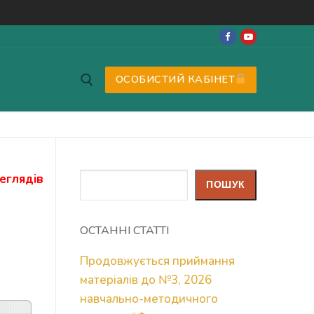
ОСОБИСТИЙ КАБІНЕТ
еглядів
Пошук
ПОШУК
ОСТАННІ СТАТТІ
Продовжується приймання
матеріалів до №3, 2026
навчально-методичного