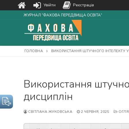
Увійти
Реєстрація
Перейти
ЖУРНАЛ “ФАХОВА ПЕРЕДВИЩА ОСВІТА”
до
вмісту
ГОЛОВНА
ВИКОРИСТАННЯ ШТУЧНОГО ІНТЕЛЕКТУ 
Використання штучног
дисциплін
СВІТЛАНА ЖУКОВСЬКА
2 ЧЕРВНЯ, 2025
ОГЛЯ