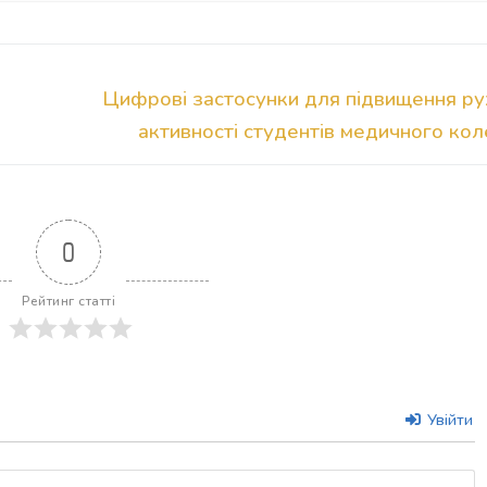
Наступний
і
Цифрові застосунки для підвищення ру
запис:
активності студентів медичного ко
0
Рейтинг статті
Увійти