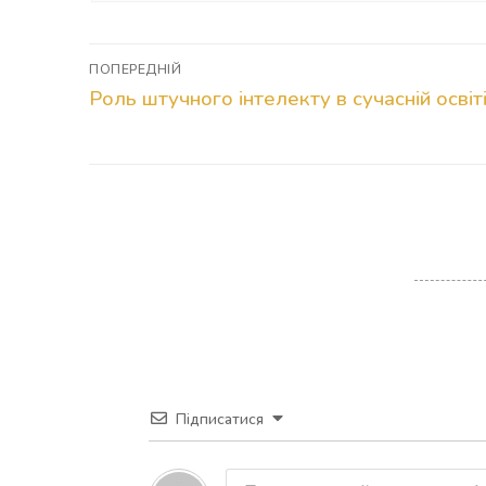
Навігація
ПОПЕРЕДНІЙ
Попередній
Роль штучного інтелекту в сучасній освіт
записів
запис:
Підписатися