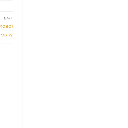
ДАЛІ
хової
леджу