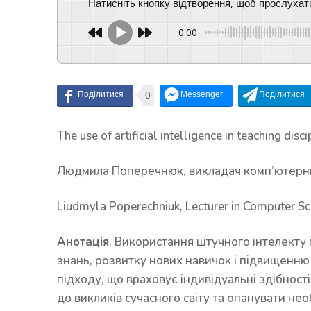
Натисніть кнопку відтворення, щоб прослухат
0:00
0
The use of artificial intelligence in teaching disci
Людмила Поперечнюк, викладач комп’ютерни
Liudmyla Poperechniuk, Lecturer in Computer Sc
Анотація
. Використання штучного інтелекту
знань, розвитку нових навичок і підвищенню
підходу, що враховує індивідуальні здібност
до викликів сучасного світу та опанувати нео