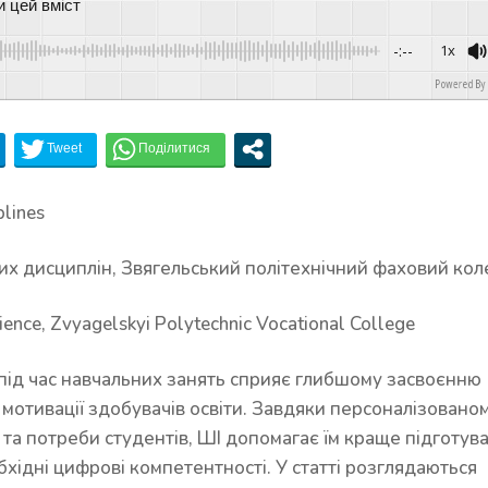
и цей вміст
-:--
1x
Powered By
GS
plines
х дисциплін, Звягельський політехнічний фаховий ко
ience, Zvyagelskyi Polytechnic Vocational College
 під час навчальних занять сприяє глибшому засвоєнню
 мотивації здобувачів освіти. Завдяки персоналізовано
і та потреби студентів, ШІ допомагає їм краще підготув
бхідні цифрові компетентності. У статті розглядаються