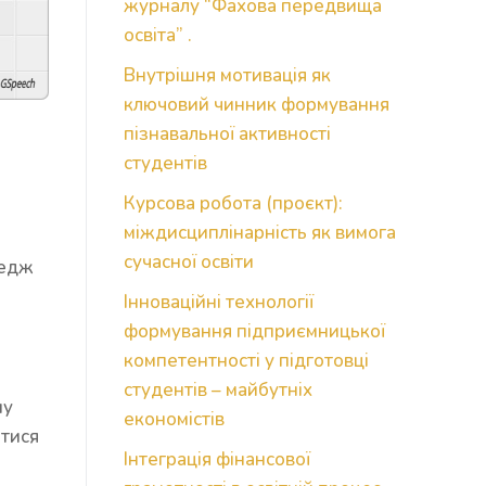
журналу “Фахова передвища
освіта” .
Внутрішня мотивація як
peech
ключовий чинник формування
пізнавальної активності
студентів
Курсова робота (проєкт):
міждисциплінарність як вимога
сучасної освіти
ледж
Інноваційні технології
формування підприємницької
компетентності у підготовці
студентів – майбутніх
му
економістів
атися
Інтеграція фінансової