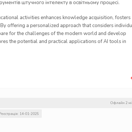
рументів штучного інтелекту в освітньому процесі.
ducational activities enhances knowledge acquisition, fosters 
By offering a personalized approach that considers individu
repare for the challenges of the modern world and develop
res the potential and practical applications of AI tools in
Офлайн 2 мі
Реєстрація: 14-01-2025